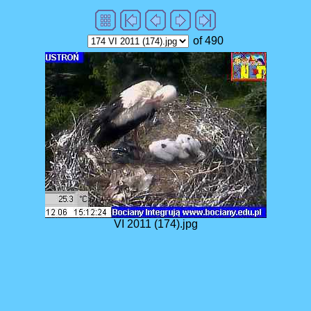
of 490
VI 2011 (174).jpg