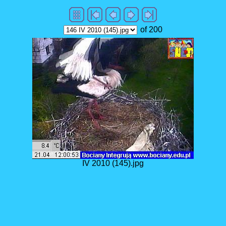
of 200
IV 2010 (145).jpg