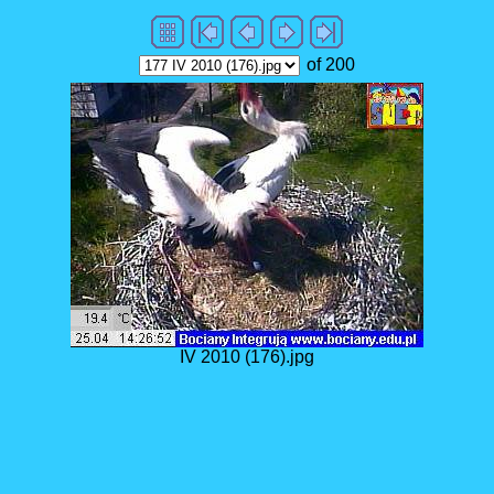
of 200
IV 2010 (176).jpg