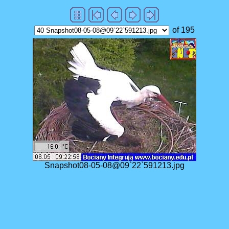
of 195
Snapshot08-05-08@09`22`591213.jpg