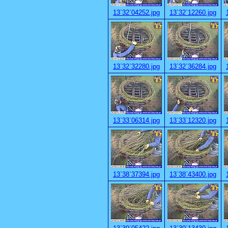
13`32`04252.jpg
13`32`12260.jpg
13`32`32280.jpg
13`32`36284.jpg
13`33`06314.jpg
13`33`12320.jpg
13`38`37394.jpg
13`38`43400.jpg