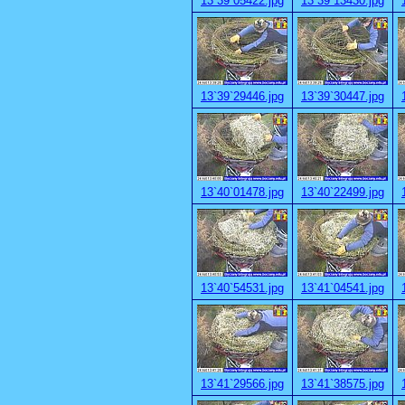
13`39`05422.jpg
13`39`13430.jpg
13`39`29446.jpg
13`39`30447.jpg
13`40`01478.jpg
13`40`22499.jpg
13`40`54531.jpg
13`41`04541.jpg
13`41`29566.jpg
13`41`38575.jpg