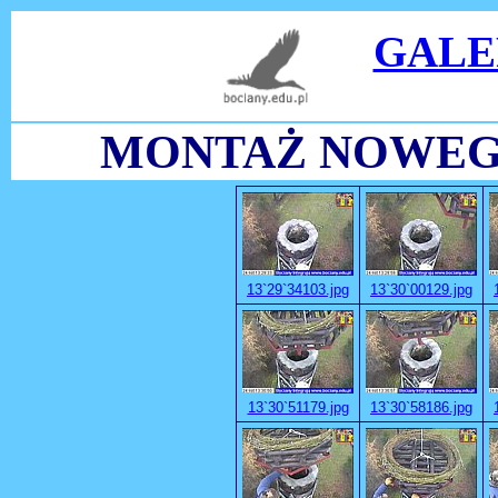
GALE
MONTAŻ NOWEGO 
13`29`34103.jpg
13`30`00129.jpg
13`30`51179.jpg
13`30`58186.jpg