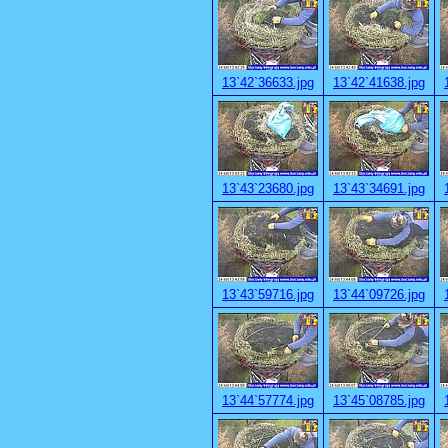
13`42`36633.jpg
13`42`41638.jpg
13`43`23680.jpg
13`43`34691.jpg
13`43`59716.jpg
13`44`09726.jpg
13`44`57774.jpg
13`45`08785.jpg