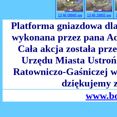
13`46`08845.jpg
13`46`18855.jpg
Platforma gniazdowa dla
wykonana przez pana A
Cała akcja została prz
Urzędu Miasta Ustroń 
Ratowniczo-Gaśniczej w 
dziękujemy 
www.bo